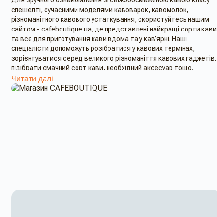
Для зручного ознайомлення зі свіжообсмаженою кавою класу
спешелті, сучасними моделями кавоварок, кавомолок,
різноманітного кавового устаткування, скористуйтесь нашим
сайтом - cafeboutique.ua, де представлені найкращі сорти кави
та все для приготування кави вдома та у кав’ярні. Наші
спеціалісти допоможуть розібратися у кавових термінах,
зорієнтуватися серед великого різноманіття кавових гаджетів,
підібрати смачний сорт кави, необхідний аксесуар тощо.
Магазин CAFEBOUTIQUE забезпечує швидку доставку по Києву
Читати далі
власною службою, доставку в межах України за допомогою
транспортних компаній. В нашому інтернет-магазині ви знайдет
каву свіжого обсмаження, найкращі пуровери, гейзерні
кавоварки, джезви, кавомолки, фільтри для кави тощо