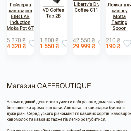
Нок-бокс
Liberty's Dr.
Гейзерна
Ложка дл
VD Coffee
Coffee C11
кавоварка
капінгу
Tab 2B
E&B LAB
Motta
Induction
Tasting
Moka Pot 6T
Spoon
5 370 ₴
1 800 ₴
42 550 ₴
210 ₴
4 320 ₴
1 550 ₴
29 999 ₴
190 ₴
Магазин CAFEBOUTIQUE
На сьогоднішій день важко уявити собі ранок вдома чи в офісі
без чашечки ароматної кави. Але кава та кавоварки бувають
дуже різні. Серед усього різноманіття кавових сортів, кавоваро
кавомолок та кавових гаджетів легко розгубитися.