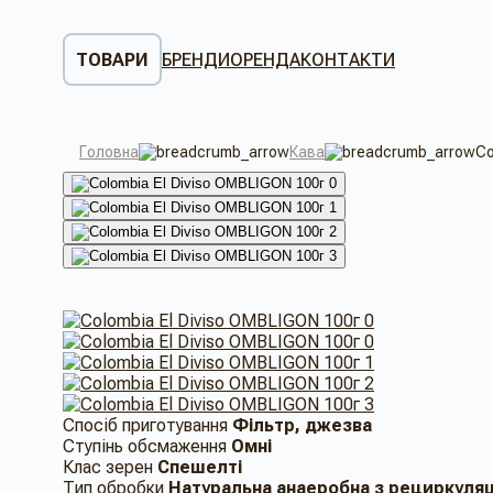
ТОВАРИ
БРЕНДИ
ОРЕНДА
КОНТАКТИ
Головна
Кава
Co
Спосіб приготування
Фільтр, джезва
Ступінь обсмаження
Омні
Клас зерен
Спешелті
Тип обробки
Натуральна анаеробна з рециркуля