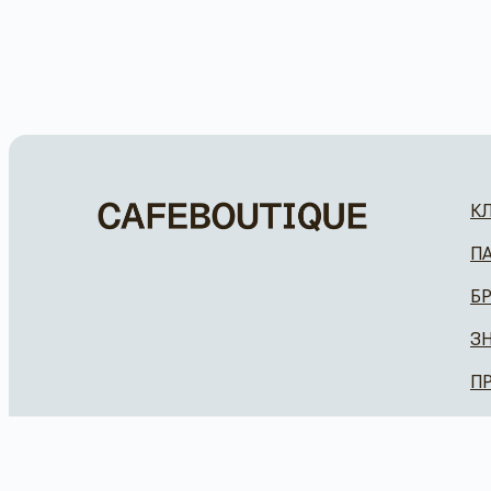
К
П
Б
З
П