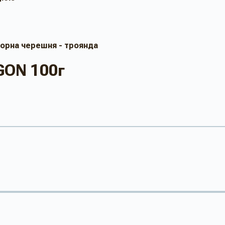
 чорна черешня - троянда
GON 100г