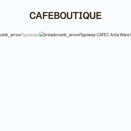
Пуровери
Пуровер CAFEC Arita Ware 