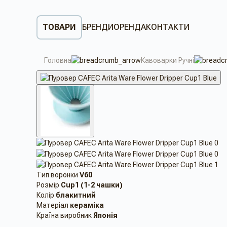
ТОВАРИ
БРЕНДИ
ОРЕНДА
КОНТАКТИ
Головна
Кавоварки Ручні
Тип воронки
V60
Розмір
Cup1 (1-2 чашки)
Колір
блакитний
Матеріал
кераміка
Країна виробник
Японія