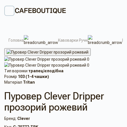
Головна
Кавоварки Ручні
Пу
Тип воронки
трапецієподібна
Розмір
103 (1-4 чашки)
Матеріал
Tritan
Пуровер Clever Dripper
прозорий рожевий
Бренд:
Clever