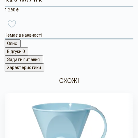
Код:
C-70777-TPK
1 260 ₴
Немає в наявності
Опис
Відгуки
0
Задати питання
Характеристики
СХОЖІ