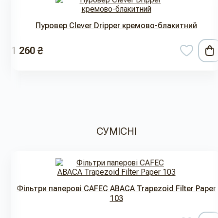
Пуровер Clever Dripper кремово-блакитний
1 260 ₴
СУМІСНІ
Фільтри паперові CAFEC ABACA Trapezoid Filter Paper
103