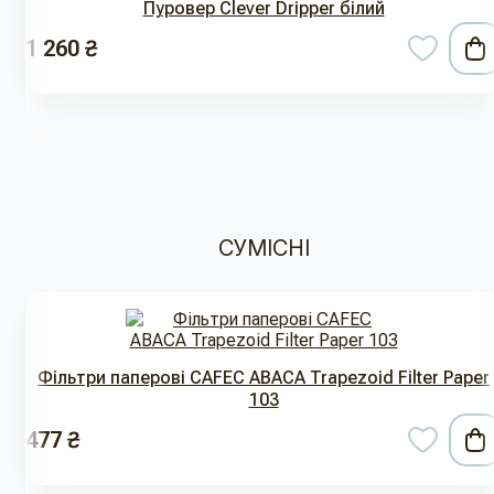
Пуровер Clever Dripper білий
1 260 ₴
СУМІСНІ
Фільтри паперові CAFEC ABACA Trapezoid Filter Paper
103
477 ₴