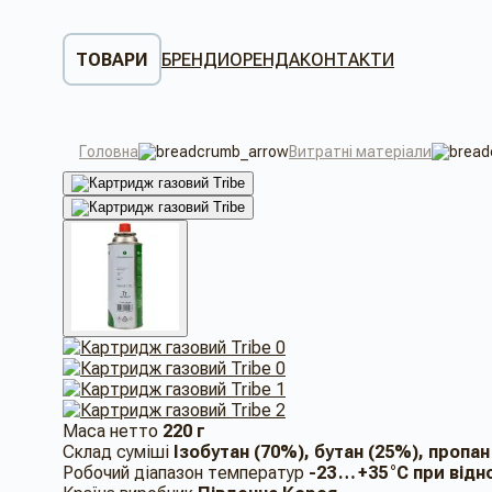
ТОВАРИ
БРЕНДИ
ОРЕНДА
КОНТАКТИ
Головна
Витратні матеріали
Маса нетто
220 г
Склад суміші
Ізобутан (70%), бутан (25%), пропан
Робочий діапазон температур
-23 … +35 °C при від