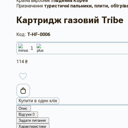
Країна виробник
Південна Корея
Призначення
туристичні пальники, плити, обігрів
Картридж газовий Tribe
Код:
T-HF-0006
114 ₴
Купити в один клік
Опис
Відгуки
0
Задати питання
Характеристики