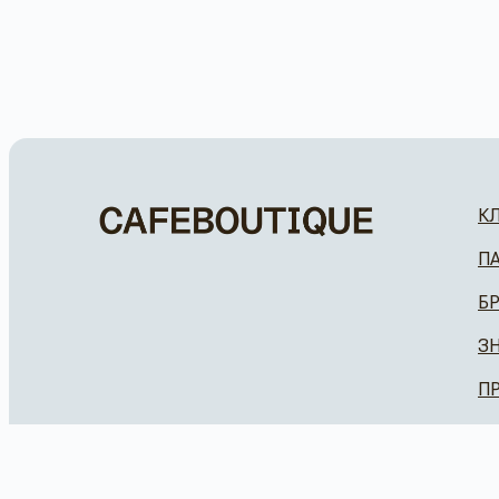
К
П
Б
З
П