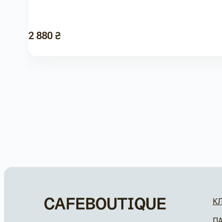
2 880 ₴
К
П