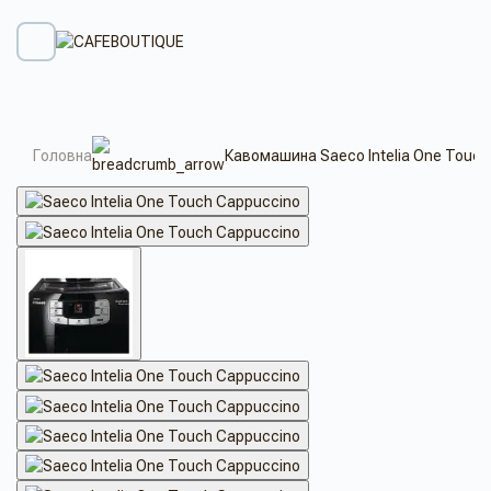
Головна
Кавомашина Saeco Intelia One Touc