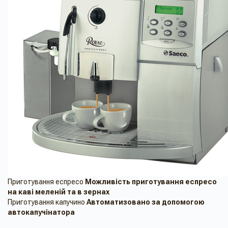
Приготування еспресо
Можливість приготування еспресо
на кавi меленiй та в зернах
Приготування капучино
Автоматизовано за допомогою
автокапучінатора