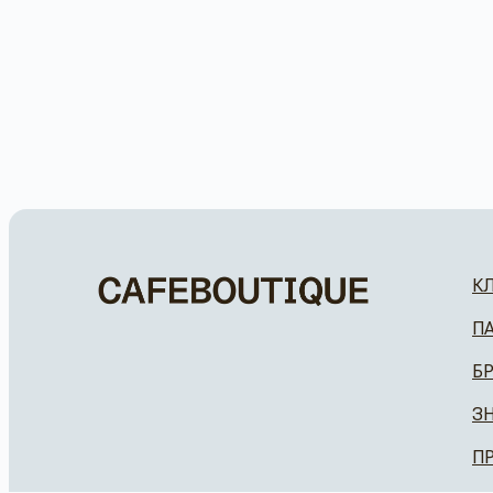
К
П
Б
З
П