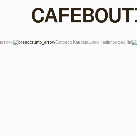
атичні
Еспресо Кавомашини Напівпрофесійні