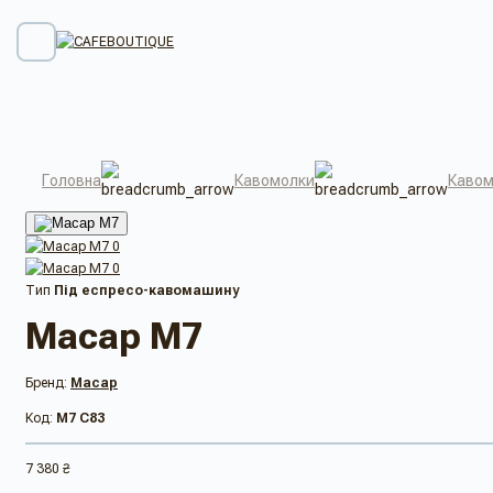
Головна
Кавомолки
Кавом
Тип
Під еспресо-кавомашину
Macap M7
Бренд:
Macap
Код:
M7 С83
7 380 ₴