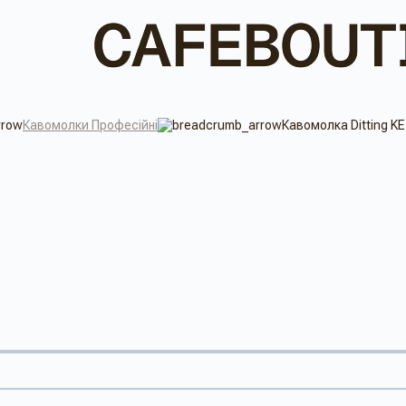
Кавомолки Професійні
Кавомолка Ditting KE