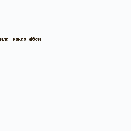
ила - какао-нібси