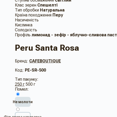
Ступінь обсмаження
Світлий
Клас зерен
Спешелті
Тип обробки
Натуральна
Країна походження
Перу
Насиченість
Кислинка
Солодкість
Профіль
лимонад - зефір - яблучно-сливова паст
Peru Santa Rosa
Бренд:
CAFEBOUTIQUE
Код:
PE-SR-500
Тип пакунку:
250 г
500 г
Помел:
Не молоти
Фільтрова кавоварка