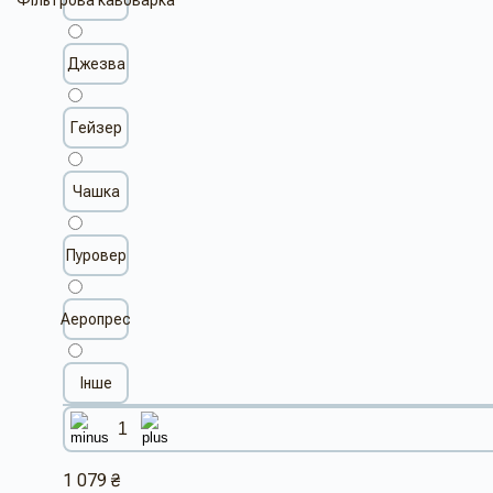
Джезва
Гейзер
Чашка
Пуровер
Аеропрес
Інше
1 079 ₴