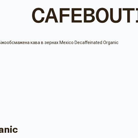
іжообсмажена кава в зернах Mexico Decaffeinated Organic
anic