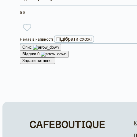
0 ₴
Підібрати схожі
Немає в наявності
Опис
Відгуки
0
Задати питання
К
П