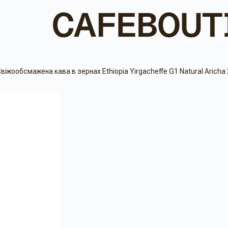
віжообсмажена кава в зернах Ethiopia Yirgacheffe G1 Natural Aricha 