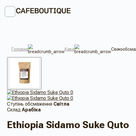
Головна
Кава
Свіжообсмаж
Ступінь обсмаження
Світла
Склад
Арабіка
Ethiopia Sidamo Suke Quto