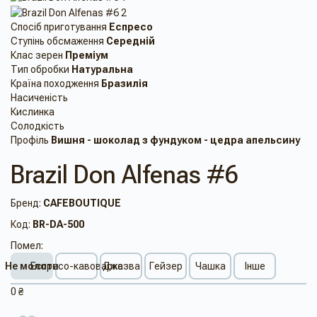
Спосіб приготування
Еспресо
Ступінь обсмаження
Середній
Клас зерен
Преміум
Тип обробки
Натуральна
Країна походження
Бразилія
Насиченість
Кислинка
Солодкість
Профіль
Вишня - шоколад з фундуком - цедра апельсину
Brazil Don Alfenas #6
Бренд:
CAFEBOUTIQUE
Код:
BR-DA-500
Помел:
Не молоти
Еспресо-кавоварка
Джезва
Гейзер
Чашка
Інше
0 ₴