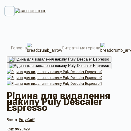
Головна
Витратні матеріали
Рiдина для видалення
накипу Puly Descaler
Espresso
Бренд:
Puly Caff
Код:
9V20429