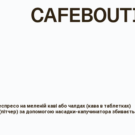
пресо на меленій каві або чалдах (кава в таблетках)
і (пітчер) за допомогою насадки-капучинатора збиваєтьс