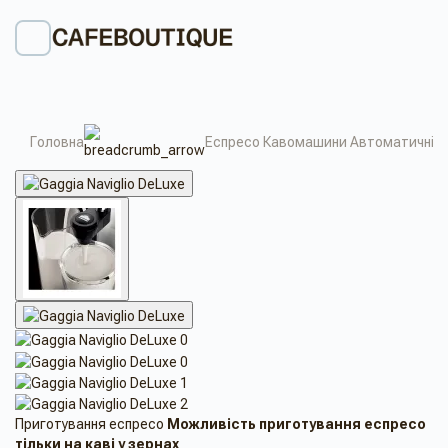
Головна
Еспресо Кавомашини Автоматичні
Приготування еспресо
Можливість приготування еспресо
тільки на каві у зернах