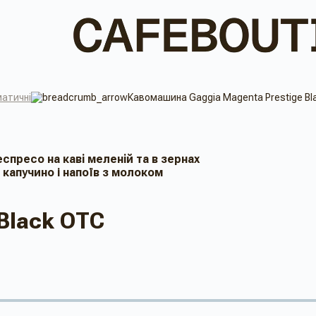
атичні
Кавомашина Gaggia Magenta Prestige B
спресо на кавi меленiй та в зернах
капучино і напоїв з молоком
 Black OTC