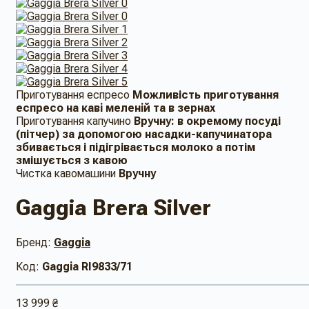
Приготування еспресо
Можливість приготування
еспресо на кавi меленiй та в зернах
Приготування капучино
Вручну: в ​​окремому посуді
(пітчер) за допомогою насадки-капучинатора
збивається і підігрівається молоко а потім
змішується з кавою
Чистка кавомашини
Вручну
Gaggia Brera Silver
Бренд:
Gaggia
Код:
Gaggia RI9833/71
13 999 ₴