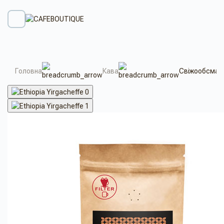
Головна
Кава
Свіжообсмажен