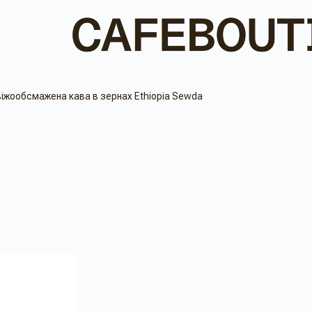
іжообсмажена кава в зернах Ethiopia Sewda