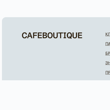
К
П
Б
З
П