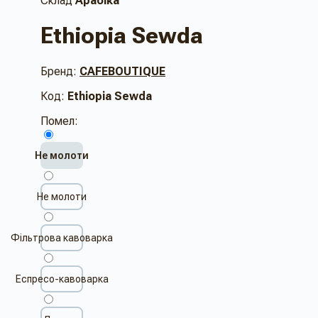
Склад
Арабіка
Ethiopia Sewda
Бренд:
CAFEBOUTIQUE
Код:
Ethiopia Sewda
Помел:
Не молоти
Не молоти
Фільтрова кавоварка
Еспресо-кавоварка