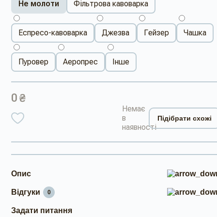
Не молоти
Фільтрова кавоварка
Еспресо-кавоварка
Джезва
Гейзер
Чашка
Пуровер
Аеропрес
Інше
0 ₴
Немає
в
Підібрати схожі
наявності
Опис
Відгуки
0
Задати питання