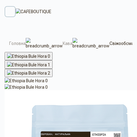
Головна
Кава
Свіжообсмажен