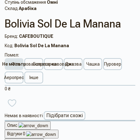
Ступінь обсмаження
Омні
Склад
Арабіка
Bolivia Sol De La Manana
Бренд:
CAFEBOUTIQUE
Код:
Bolivia Sol De La Manana
Помел:
Не молоти
Фільтрова кавоварка
Еспресо-кавоварка
Джезва
Чашка
Пуровер
Аеропрес
Інше
0 ₴
Підібрати схожі
Немає в наявності
Опис
Відгуки
0