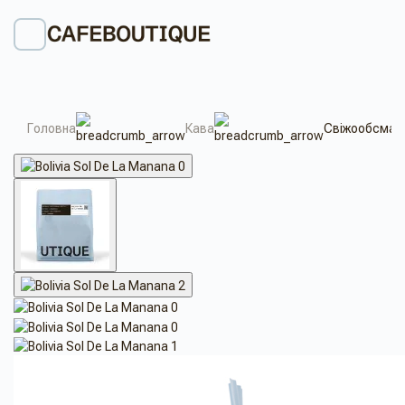
Головна
Кава
Свіжообсмажен