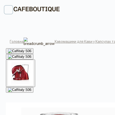
Головна
Кавомашини для Кави у Капсулах т