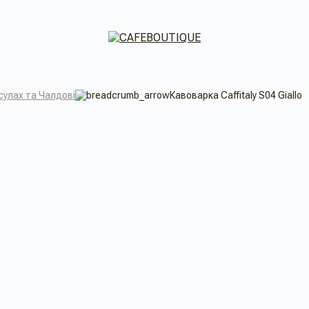
сулах та Чалдові
Кавоварка Caffitaly S04 Giallo