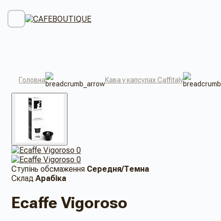
Головна
Кава у капсулах Caffitaly
Ступінь обсмаження
Середня/Темна
Склад
Арабіка
Ecaffe Vigoroso