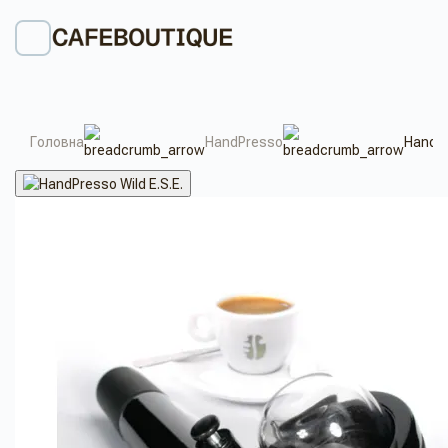
Головна
HandPresso
HandPr