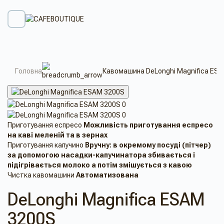
Головна
Кавомашина DeLonghi Magnifica ES
Приготування еспресо
Можливість приготування еспресо
на кавi меленiй та в зернах
Приготування капучино
Вручну: в ​​окремому посуді (пітчер)
за допомогою насадки-капучинатора збивається і
підігрівається молоко а потім змішується з кавою
Чистка кавомашини
Автоматизована
DeLonghi Magnifica ESAM
3200S