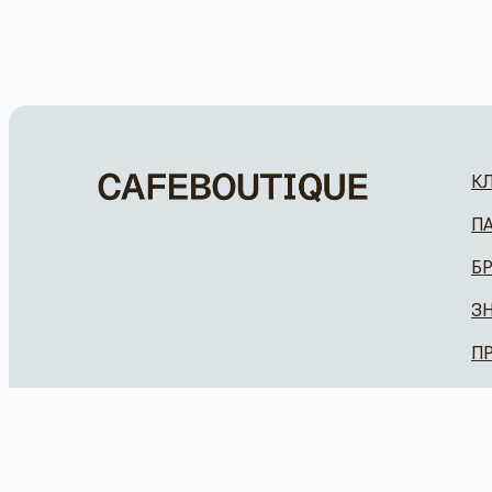
К
П
Б
З
П